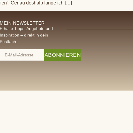
chen“. Genau deshalb fange ich […]
MEIN NEWSLETTER
Erhalte Tipps, Angebote und
Inspiration – direkt in dein
Postfach.
ABONNIEREN