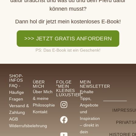
dafür brauchst und was du und dein Pferd dafür
können musst?
Dann hol dir jetzt mein kostenloses E-Book!
>>> JETZT GRATIS ANFORDERN
PS: Das E-Book ist ein Geschenk!
SHOP-
INFOS
ÜBER
FOLGE
MEIN
FAQ -
MICH
"MEIN
NEWSLETTER
KLEINES
Über Mich
Erhalte
Häufige
LUXUSTIER"
& meine
Tipps,
Fragen
Philosophie
Angebote
Versand &
IMPRESS
Kontakt
und
Zahlung
Inspiration
AGB
PRIVATS
– direkt in
Widerrufsbelehrung
dein
HISTORIE 