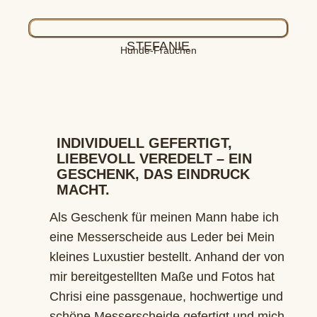
STEFANIE
Hunde-Frauchen
INDIVIDUELL GEFERTIGT,
LIEBEVOLL VEREDELT – EIN
GESCHENK, DAS EINDRUCK
MACHT.
Als Geschenk für meinen Mann habe ich
eine Messerscheide aus Leder bei Mein
kleines Luxustier bestellt. Anhand der von
mir bereitgestellten Maße und Fotos hat
Chrisi eine passgenaue, hochwertige und
schöne Messerscheide gefertigt und mich