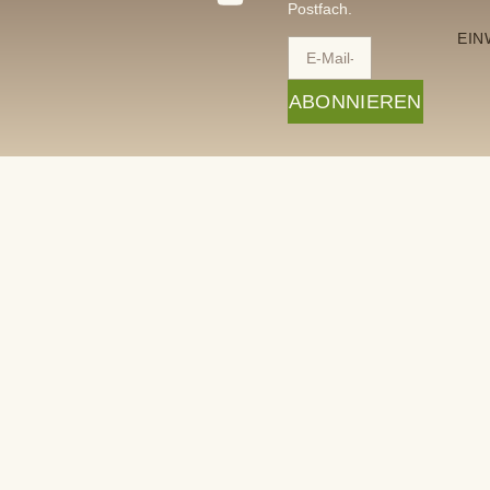
Postfach.
EIN
ABONNIEREN