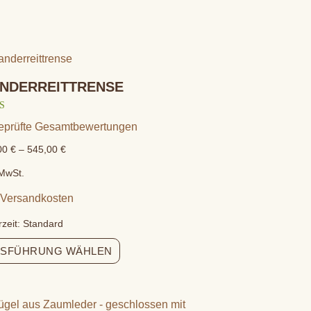
NDERREITTRENSE
tet mit
eprüfte Gesamtbewertungen
00
€
–
545,00
€
 MwSt.
Versandkosten
.
rzeit:
Standard
SFÜHRUNG WÄHLEN