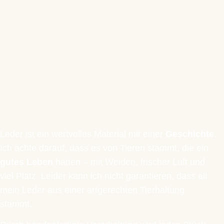
NACHHALTIG. LANGLEBIG.
MIT HERZ FÜR PFERDE &
RINDER
Leder ist ein wertvolles Material mit einer
Geschichte
.
Ich achte darauf, dass es von Tieren stammt, die ein
gutes Leben
hatten – mit Weiden, frischer Luft und
viel Platz. Leider kann ich nicht garantieren, dass all
mein Leder aus einer artgerechten Tierhaltung
stammt.