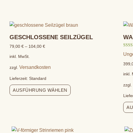
GESCHLOSSENE SEILZÜGEL
WA
79,00
€
–
104,00
€
Bewer
Ung
5.00
inkl. MwSt.
von 5
399,
Versandkosten
zzgl.
inkl.
Lieferzeit:
Standard
zzgl
AUSFÜHRUNG WÄHLEN
Liefe
AU