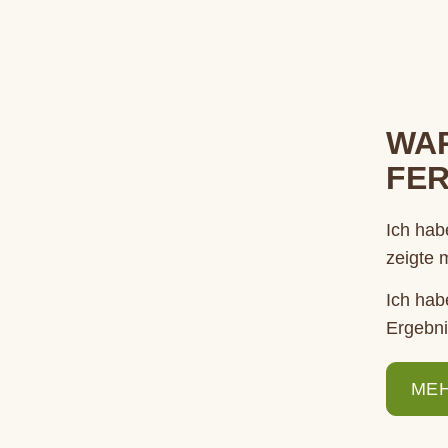
WAR
FER
Ich hab
zeigte 
Ich hab
Ergebni
MEH