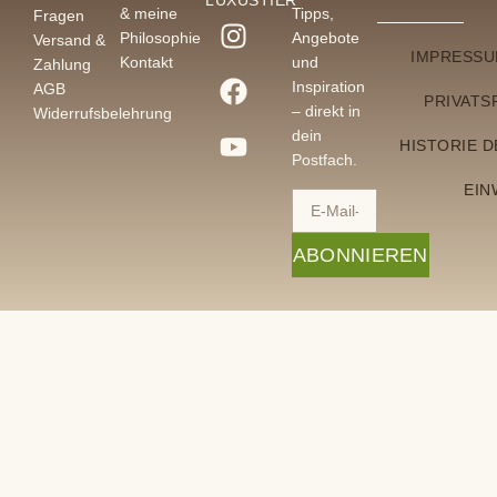
LUXUSTIER"
& meine
Tipps,
Fragen
Philosophie
Angebote
Versand &
IMPRESS
Kontakt
und
Zahlung
Inspiration
AGB
PRIVATS
– direkt in
Widerrufsbelehrung
dein
HISTORIE 
Postfach.
EIN
ABONNIEREN