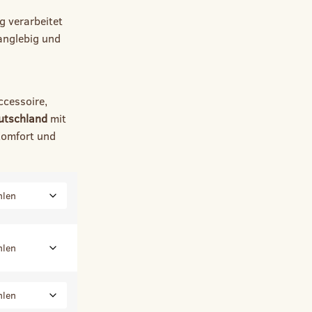
g verarbeitet
langlebig und
ccessoire,
eutschland
mit
Komfort und