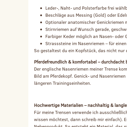
Leder-, Naht- und Polsterfarbe frei wähl
Beschläge aus Messing (Gold) oder Edels
Optionaler anatomischer Genickriemen m
Stirnriemen auf Wunsch gerade, geschw
Farbiger Keder möglich an Nasen- oder 
Strasssteine im Nasenriemen – für eine
So gestaltest du ein Kopfstück, das nicht nur
Pferdefreundlich & komfortabel – durchdacht bi
Der englische Nasenriemen meiner Trense k
Bild am Pferdekopf. Genick- und Nasenriemen 
längeren Trainingseinheiten.
Hochwertige Materialien – nachhaltig & langle
Für meine Trensen verwende ich ausschließlich
wissen möchtest, dann schreib mir einfach). E
Nebenprodukt. So entsteht ein Material, das n