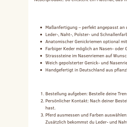
DEINE VORTEILE AUF EINEN BLICK
Maßanfertigung – perfekt angepasst an 
Leder-, Naht-, Polster- und Schnallenfar
Anatomischer Genickriemen optional m
Farbiger Keder möglich an Nasen- oder 
Strasssteine im Nasenriemen auf Wuns
Weich gepolsterter Genick- und Nasenri
Handgefertigt in Deutschland aus pflanz
DEIN BESTELLABLAUF – SO FUNKTIONIERT’S:
Bestellung aufgeben: Bestelle deine Tre
Persönlicher Kontakt: Nach deiner Bestel
hast.
Pferd ausmessen und Farben auswählen: 
Zusätzlich bekommst du Leder- und Nah