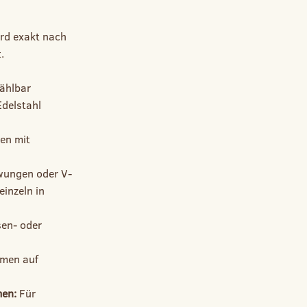
rd exakt nach
.
wählbar
delstahl
en mit
hwungen oder V-
einzeln in
sen- oder
emen auf
men:
Für