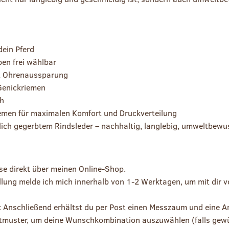
dein Pferd
ben frei wählbar
it Ohrenaussparung
Genickriemen
ch
emen für maximalen Komfort und Druckverteilung
lich gegerbtem Rindsleder – nachhaltig, langlebig, umweltbewu
nse direkt über meinen Online-Shop.
lung melde ich mich innerhalb von 1-2 Werktagen, um mit dir vor
Anschließend erhältst du per Post einen Messzaum und eine An
tmuster, um deine Wunschkombination auszuwählen (falls gew