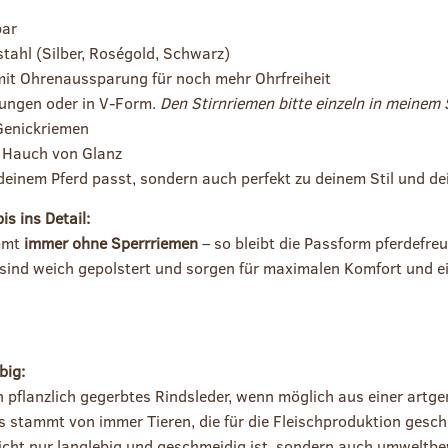
bar
tahl (Silber, Roségold, Schwarz)
it Ohrenaussparung für noch mehr Ohrfreiheit
ungen oder in V-Form.
Den Stirnriemen bitte einzeln in meinem 
Genickriemen
n Hauch von Glanz
 deinem Pferd passt, sondern auch perfekt zu deinem Stil und d
s ins Detail:
ommt
immer ohne Sperrriemen
– so bleibt die Passform pferdefreu
sind weich gepolstert und sorgen für maximalen Komfort und ei
big:
 pflanzlich gegerbtes Rindsleder, wenn möglich aus einer artg
s stammt von immer Tieren, die für die Fleischproduktion geschl
icht nur langlebig und geschmeidig ist, sondern auch umweltbe