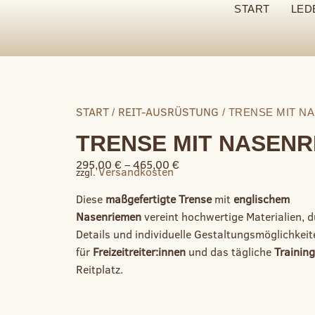
START
LED
START
REIT-AUSRÜSTUNG
/
/ TRENSE MIT N
TRENSE MIT NASENR
295,00
€
–
465,00
€
Versandkosten
zzgl.
Diese
maßgefertigte Trense
mit
englischem
Nasenriemen
vereint hochwertige Materialien, 
Details und individuelle Gestaltungsmöglichkeit
für
Freizeitreiter:innen
und das tägliche
Training
Reitplatz.