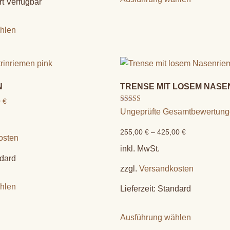
rt Verfügbar
hlen
N
TRENSE MIT LOSEM NASE
0
€
Bewertet mit
Ungeprüfte Gesamtbewertun
5.00
von 5
255,00
€
–
425,00
€
osten
inkl. MwSt.
dard
zzgl.
Versandkosten
hlen
Lieferzeit:
Standard
Ausführung wählen