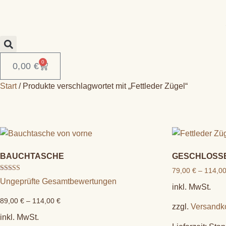
0
0,00
€
Start
/ Produkte verschlagwortet mit „Fettleder Zügel“
BAUCHTASCHE
GESCHLOSSE
79,00
€
–
114,0
Bewertet mit
Ungeprüfte Gesamtbewertungen
5.00
inkl. MwSt.
von 5
89,00
€
–
114,00
€
zzgl.
Versandk
inkl. MwSt.