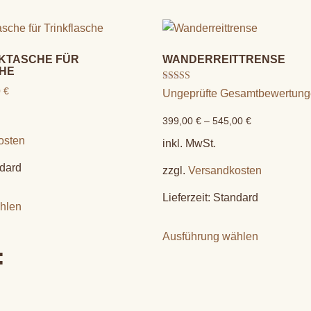
KTASCHE FÜR
WANDERREITTRENSE
HE
Bewertet mit
0
€
Ungeprüfte Gesamtbewertun
5.00
von 5
399,00
€
–
545,00
€
osten
inkl. MwSt.
dard
zzgl.
Versandkosten
Lieferzeit:
Standard
hlen
Ausführung wählen
: