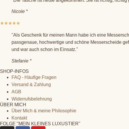
"Die Tasche ist heute angekommen. Sie ist richtig, richtig
Nicole *
★
★
★
★
★
"Als Geschenk für meinen Mann habe ich eine Messerscheid
passgenaue, hochwertige und schöne Messerscheide gefert
und war auch schon im Einsatz."
Stefanie *
SHOP-INFOS
FAQ - Häufige Fragen
Versand & Zahlung
AGB
Widerrufsbelehrung
ÜBER MICH
Über Mich & meine Philosophie
Kontakt
FOLGE "MEIN KLEINES LUXUSTIER"