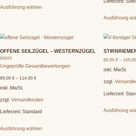
Lieferzeit:
Sofo
Ausführung wählen
Ausführung wä
OFFENE SEILZÜGEL – WESTERNZÜGEL
STIRNRIEME
80,00
€
–
165,0
Bewertet mit
Ungeprüfte Gesamtbewertungen
5.00
inkl. MwSt.
von 5
89,00
€
–
114,00
€
zzgl.
Versandk
inkl. MwSt.
Lieferzeit:
Stan
zzgl.
Versandkosten
Ausführung wä
Lieferzeit:
Standard
Ausführung wählen