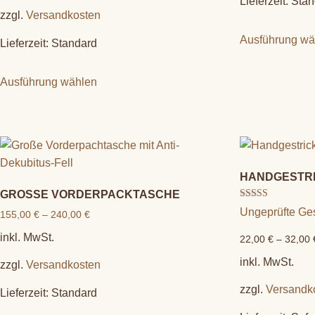
Lieferzeit:
Stan
zzgl.
Versandkosten
Ausführung wä
Lieferzeit:
Standard
Ausführung wählen
HANDGESTR
GROSSE VORDERPACKTASCHE
Bewertet mit
Ungeprüfte G
155,00
€
–
240,00
€
5.00
von 5
inkl. MwSt.
22,00
€
–
32,00
inkl. MwSt.
zzgl.
Versandkosten
zzgl.
Versandk
Lieferzeit:
Standard