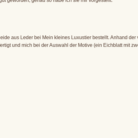
 gut geworden, genau so habe ich sie mir vorgestellt."
e aus Leder bei Mein kleines Luxustier bestellt. Anhand der v
igt und mich bei der Auswahl der Motive (ein Eichblatt mit zwe