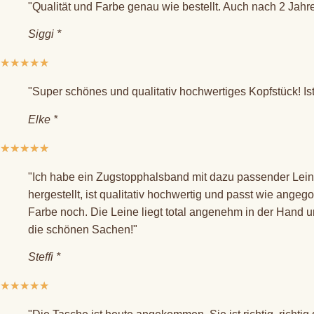
"Qualität und Farbe genau wie bestellt. Auch nach 2 Jahr
Siggi *
★
★
★
★
★
"Super schönes und qualitativ hochwertiges Kopfstück! Ist
Elke *
★
★
★
★
★
"Ich habe ein Zugstopphalsband mit dazu passender Leine
hergestellt, ist qualitativ hochwertig und passt wie ange
Farbe noch. Die Leine liegt total angenehm in der Hand un
die schönen Sachen!"
Steffi *
★
★
★
★
★