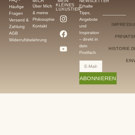
FAQ -
MICH
"MEIN
NEWSLETTER
KLEINES
Über Mich
Erhalte
Häufige
LUXUSTIER"
& meine
Tipps,
Fragen
Philosophie
Angebote
Versand &
IMPRESS
Kontakt
und
Zahlung
Inspiration
AGB
PRIVATS
– direkt in
Widerrufsbelehrung
dein
HISTORIE 
Postfach.
EIN
ABONNIEREN