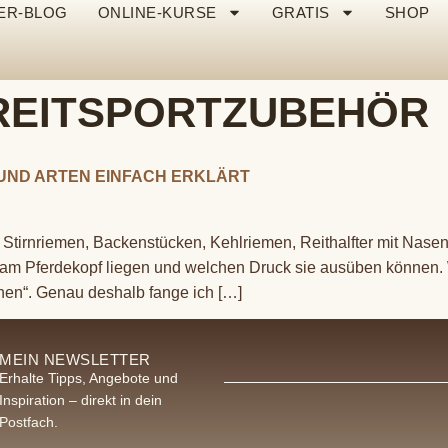
ER-BLOG
ONLINE-KURSE
GRATIS
SHOP
REITSPORTZUBEHÖR
U UND ARTEN EINFACH ERKLÄRT
Stirnriemen, Backenstücken, Kehlriemen, Reithalfter mit Nasenr
 am Pferdekopf liegen und welchen Druck sie ausüben können.
chen“. Genau deshalb fange ich […]
MEIN NEWSLETTER
Erhalte Tipps, Angebote und
Inspiration – direkt in dein
Postfach.