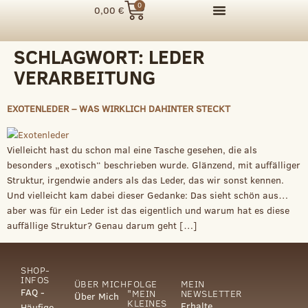
0
0,00
€
SCHLAGWORT:
LEDER
VERARBEITUNG
EXOTENLEDER – WAS WIRKLICH DAHINTER STECKT
Vielleicht hast du schon mal eine Tasche gesehen, die als
besonders „exotisch“ beschrieben wurde. Glänzend, mit auffälliger
Struktur, irgendwie anders als das Leder, das wir sonst kennen.
Und vielleicht kam dabei dieser Gedanke: Das sieht schön aus…
aber was für ein Leder ist das eigentlich und warum hat es diese
auffällige Struktur? Genau darum geht […]
SHOP-
INFOS
ÜBER MICH
FOLGE
MEIN
FAQ -
"MEIN
NEWSLETTER
Über Mich
KLEINES
Erhalte
Häufige