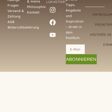
& meine
LUXUSTIER"
Tipps,
Fragen
Philosophie
Angebote
Versand &
Kontakt
IMPRESSU
und
Zahlung
Inspiration
AGB
PRIVATSP
– direkt in
Widerrufsbelehrung
dein
HISTORIE D
Postfach.
EINW
ABONNIEREN