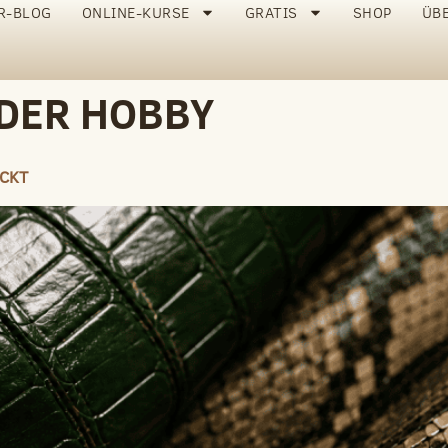
R-BLOG
ONLINE-KURSE
GRATIS
SHOP
ÜB
DER HOBBY
ECKT