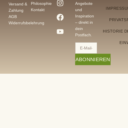
Philosophie
Angebote
Versand &
IMPRESS
Kontakt
und
Zahlung
Inspiration
AGB
PRIVATS
– direkt in
Widerrufsbelehrung
dein
HISTORIE 
Postfach.
EIN
ABONNIEREN