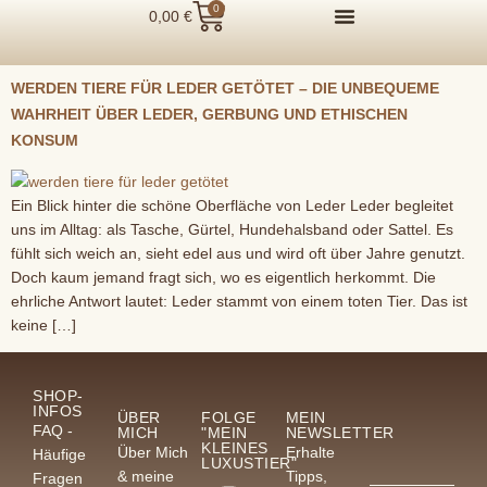
0
0,00
€
WERDEN TIERE FÜR LEDER GETÖTET – DIE UNBEQUEME
WAHRHEIT ÜBER LEDER, GERBUNG UND ETHISCHEN
KONSUM
Ein Blick hinter die schöne Oberfläche von Leder Leder begleitet
uns im Alltag: als Tasche, Gürtel, Hundehalsband oder Sattel. Es
fühlt sich weich an, sieht edel aus und wird oft über Jahre genutzt.
Doch kaum jemand fragt sich, wo es eigentlich herkommt. Die
ehrliche Antwort lautet: Leder stammt von einem toten Tier. Das ist
keine […]
SHOP-
INFOS
ÜBER
FOLGE
MEIN
FAQ -
MICH
"MEIN
NEWSLETTER
KLEINES
Über Mich
Erhalte
Häufige
LUXUSTIER"
& meine
Tipps,
Fragen